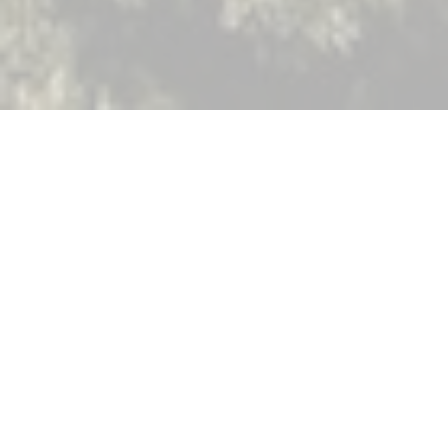
Un site
historique pour
accueillir votre